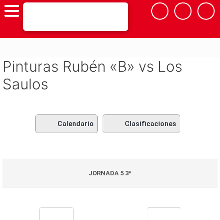
Saltar
al
contenido
Pinturas Rubén «B» vs Los
Saulos
Calendario
Clasificaciones
JORNADA 5 3ª