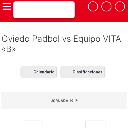
Saltar
al
contenido
Oviedo Padbol vs Equipo VITA
«B»
Calendario
Clasificaciones
JORNADA 19 1ª