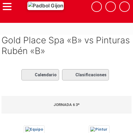
Saltar
al
contenido
Gold Place Spa «B» vs Pinturas
Rubén «B»
Calendario
Clasificaciones
JORNADA 6 3ª