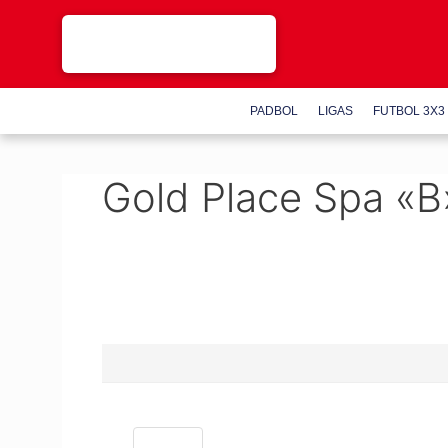
Saltar
al
contenido
PADBOL
LIGAS
FUTBOL 3X3
Gold Place Spa «B»