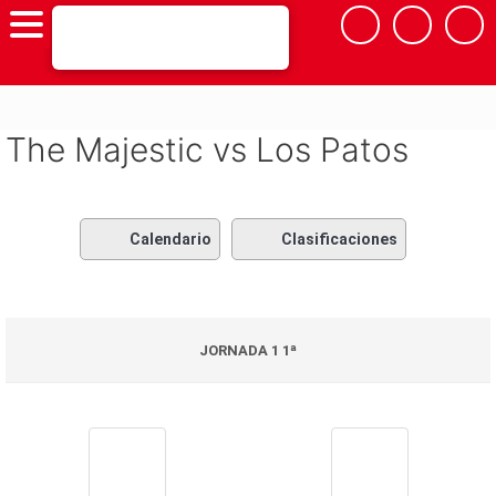
Saltar
al
contenido
The Majestic vs Los Patos
Calendario
Clasificaciones
JORNADA 1 1ª