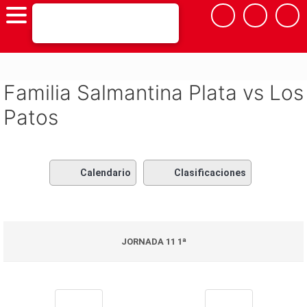
Saltar
al
contenido
Familia Salmantina Plata vs Los
Patos
Calendario
Clasificaciones
JORNADA 11 1ª