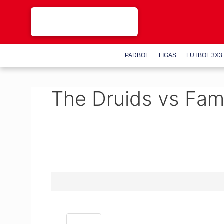
Saltar
al
contenido
PADBOL
LIGAS
FUTBOL 3X3
The Druids vs Fami